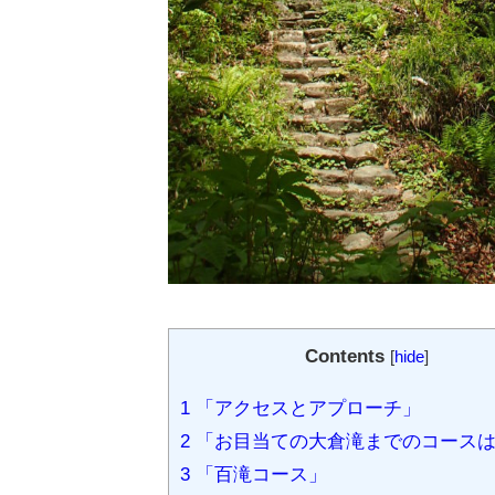
Contents
[
hide
]
1
「アクセスとアプローチ」
2
「お目当ての大倉滝までのコース
3
「百滝コース」