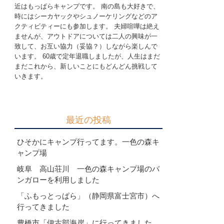
近はもっぱらキャンプです。 南の島も大好きで、
時にはシーカヤックやシュノーケリングなどのア
クティビティーにも参加します。 夫婦喧嘩は絶え
ませんが、アウトドアについては二人の興味が一
致して、お互い協力（妥協？）しながら楽しんで
います。 60歳で定年退職しましたが、人生はまだ
まだこれから、新しいことにもどんどん挑戦して
いきます。
最近の投稿
ひそかにキャンプ行ってます。一色の森キ
ャンプ場
岐阜 高山荘川 一色の森キャンプ場のバ
ンガローを利用しました
「ふもっとっぱら」（静岡県富士宮市）へ
行ってきました
豊橋市「伊古部海岸」に行ってきました。