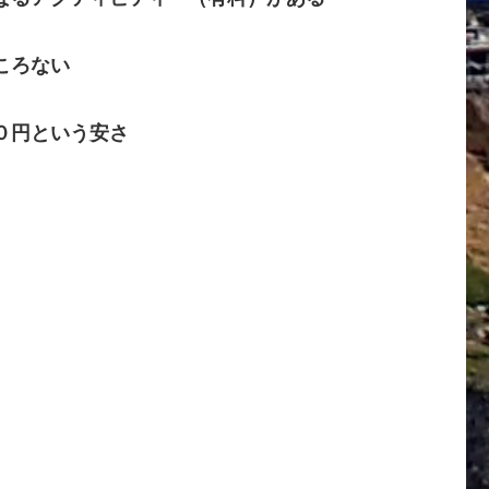
ころない
０
円という安さ