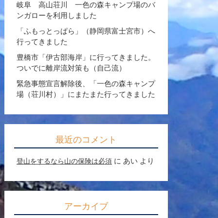
岐阜 高山荘川 一色の森キャンプ場のバ
ンガローを利用しました
「ふもっとっぱら」（静岡県富士宮市）へ
行ってきました
豊橋市「伊古部海岸」に行ってきました。
ついでに離岸流対策も（自己流）
緊急事態宣言解除後、「一色の森キャンプ
場（荘川村）」にまたまた行ってきました
最近のコメント
に
あい
より
登山をするなら山の保険は必須
アーカイブ