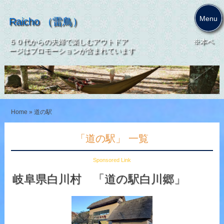
Menu
Raicho （雷鳥）
５０代からの夫婦で楽しむアウトドア ※本ペ
ージはプロモーションが含まれています
Home
»
道の駅
「道の駅」 一覧
Sponsored Link
岐阜県白川村 「道の駅白川郷」