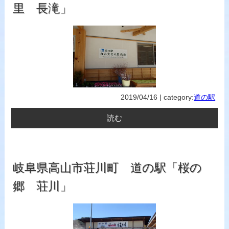
里 長滝」
2019/04/16 | category:
道の駅
読む
岐阜県高山市荘川町 道の駅「桜の
郷 荘川」