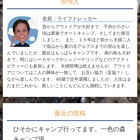
管理人
名前：ライフトレッカー
昔からアウトドアが大好きで、子供が小さい
頃は家族でオートキャンプ。そしてまた復活
しました。 また、１５年ほど前から夫婦二人
で低山から夏の北アルプスまでの登山を楽し
んでいましたが、最近はもっぱらキャンプです。 南の島も大好
きで、時にはシーカヤックやシュノーケリングなどのアクティ
ビティーにも参加します。 夫婦喧嘩は絶えませんが、アウトド
アについては二人の興味が一致して、お互い協力（妥協？）し
ながら楽しんでいます。 60歳で定年退職しましたが、人生はま
だまだこれから、新しいことにもどんどん挑戦していきます。
最近の投稿
ひそかにキャンプ行ってます。一色の森
キャンプ場